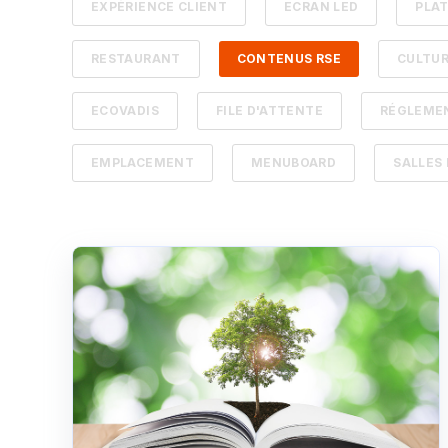
EXPÉRIENCE CLIENT
ECRAN LED
PLA
RESTAURANT
CONTENUS RSE
CULTUR
ECOVADIS
FILE D'ATTENTE
RÉGLEME
EMPLACEMENT
MENUBOARD
SALLES