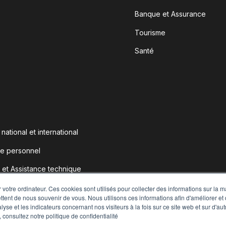
Banque et Assurance
Tourisme
Santé
ational et international
de personnel
et Assistance technique
éation
 votre ordinateur. Ces cookies sont utilisés pour collecter des informations sur la 
ttent de nous souvenir de vous. Nous utilisons ces informations afin d'améliorer et
lyse et les indicateurs concernant nos visiteurs à la fois sur ce site web et sur d'au
 consultez notre politique de confidentialité