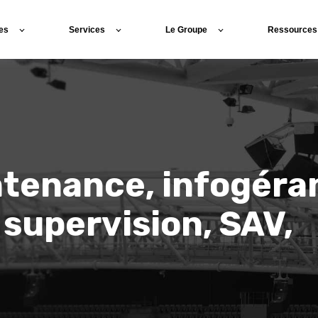
es
Services
Le Groupe
Ressources
tenance, infogéra
supervision, SAV,