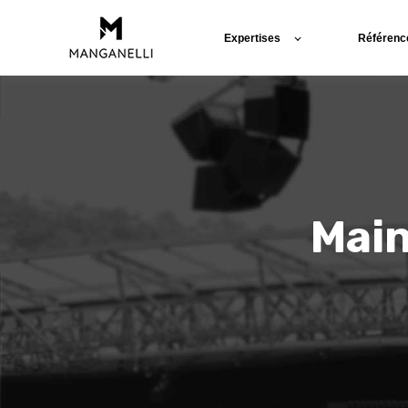
Expertises
Référenc
Main