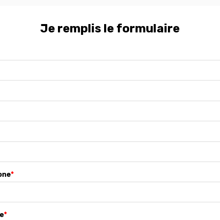
Je remplis le formulaire
one
*
se
*