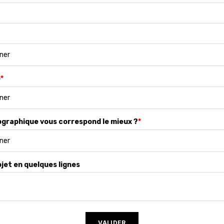
é
*
ographique vous correspond le mieux ?
*
jet en quelques lignes