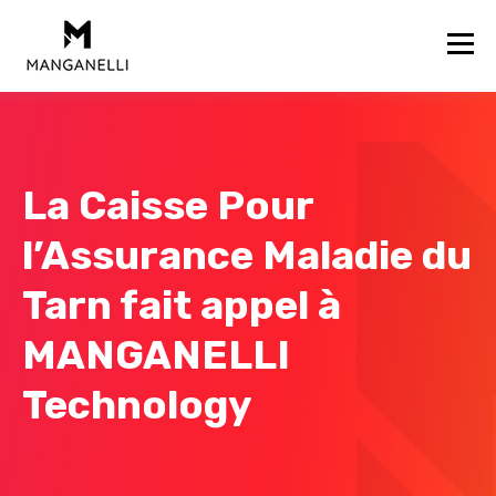
La Caisse Pour
l’Assurance Maladie du
Tarn fait appel à
MANGANELLI
Technology​