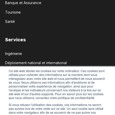
Banque et Assurance
Tourisme
Santé
Services
Ingénierie
Déploiement national et international
Ce site web stocke les cookies sur votre ordinateur. Ces cookies sont
Délégation de personnel
utilisés pour collecter des informations sur la manière dont vous
interagissez avec notre site web et nous permettent de nous souvenir
Maintenance et Assistance technique
de vous. Nous utilisons ces informations afin d'améliorer et de
personnaliser votre expérience de navigation, ainsi que pour
l'analyse et les indicateurs concernant nos visiteurs à la fois sur ce
Studio de création
site web et sur d'autres supports. Pour en savoir plus sur les cookies
que nous utilisons, consultez notre politique de confidentialité
Si vous refusez l'utilisation des cookies, vos informations ne seront
pas suivies lors de votre visite sur ce site. Un seul cookie sera utilisé
dans votre navigateur afin de se souvenir de ne pas suivre vos
© 2025 manganelli
tous droits reservés