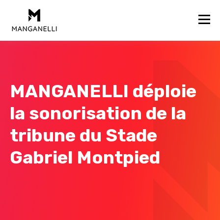
MANGANELLI déploie
la sonorisation de la
tribune du Stade
Gabriel Montpied