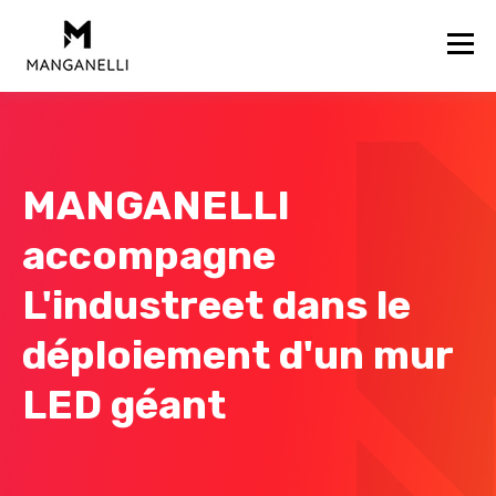
MANGANELLI
accompagne
L'industreet dans le
déploiement d'un mur
LED géant